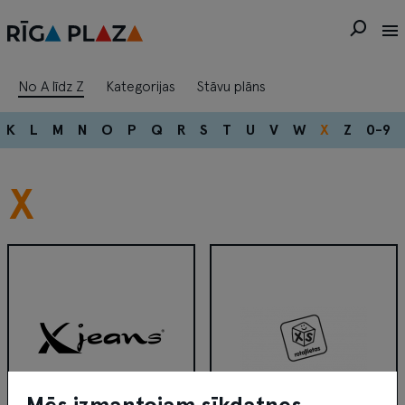
No A līdz Z
Kategorijas
Stāvu plāns
K
L
M
N
O
P
Q
R
S
T
U
V
W
X
Z
0-9
X