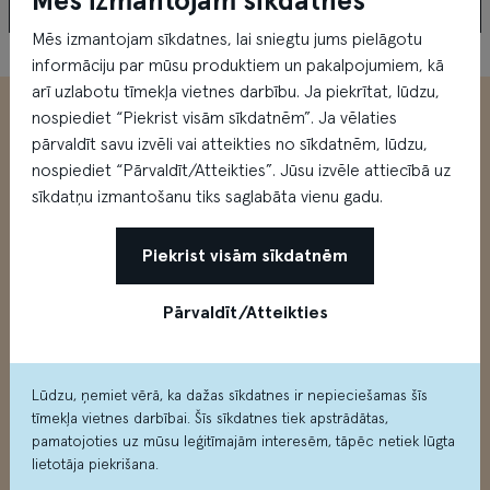
Mēs izmantojam sīkdatnes
Mēs izmantojam sīkdatnes, lai sniegtu jums pielāgotu
X Jeans
XS Rotaļlietas
informāciju par mūsu produktiem un pakalpojumiem, kā
arī uzlabotu tīmekļa vietnes darbību. Ja piekrītat, lūdzu,
nospiediet “Piekrist visām sīkdatnēm”. Ja vēlaties
pārvaldīt savu izvēli vai atteikties no sīkdatnēm, lūdzu,
nospiediet “Pārvaldīt/Atteikties”. Jūsu izvēle attiecībā uz
sīkdatņu izmantošanu tiks saglabāta vienu gadu.
Piekrist visām sīkdatnēm
Modes un izklaides centrs
Pārvaldīt/Atteikties
Mūkusalas ielā 71, Rīgā
Lūdzu, ņemiet vērā, ka dažas sīkdatnes ir nepieciešamas šīs
Kā nokļūt?
tīmekļa vietnes darbībai. Šīs sīkdatnes tiek apstrādātas,
pamatojoties uz mūsu leģitīmajām interesēm, tāpēc netiek lūgta
lietotāja piekrišana.
Skatīt
Google Maps