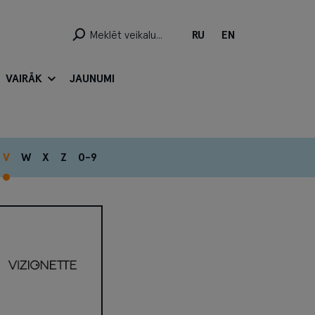
RU
EN
VAIRĀK
JAUNUMI
V
W
X
Z
0-9