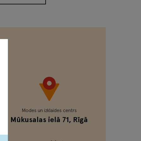
ZIONETTE
Modes un izklaides centrs
Mūkusalas ielā 71, Rīgā