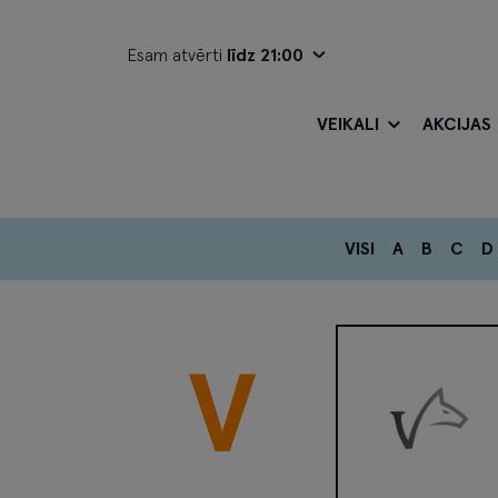
Esam atvērti
līdz 21:00
VEIKALI
AKCIJAS
VISI
A
B
C
D
V