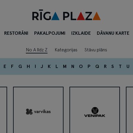
RESTORĀNI
PAKALPOJUMI
IZKLAIDE
DĀVANU KARTE
No A līdz Z
Kategorijas
Stāvu plāns
E
F
G
H
I
J
K
L
M
N
O
P
Q
R
S
T
U