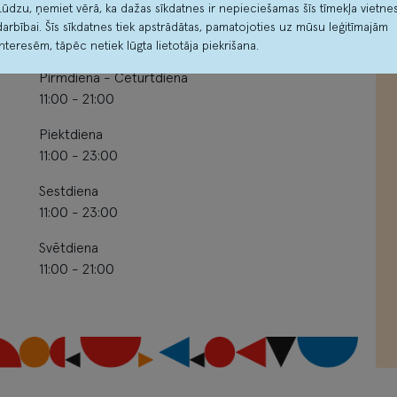
izklaides
10:00 - 21:00
Lūdzu, ņemiet vērā, ka dažas sīkdatnes ir nepieciešamas šīs tīmekļa vietne
darbībai. Šīs sīkdatnes tiek apstrādātas, pamatojoties uz mūsu leģitīmajām
centrs
interesēm, tāpēc netiek lūgta lietotāja piekrišana.
Pirmdiena - Ceturtdiena
11:00 - 21:00
Piektdiena
11:00 - 23:00
Sestdiena
11:00 - 23:00
Svētdiena
11:00 - 21:00