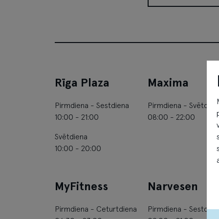
Valters plus (Atslēgu 
Rīga Plaza
Maxima
Pirmdiena - Sestdiena
Pirmdiena - Svētdien
10:00 - 21:00
08:00 - 22:00
Svētdiena
10:00 - 20:00
MyFitness
Narvesen
Pirmdiena - Ceturtdiena
Pirmdiena - Sestdien