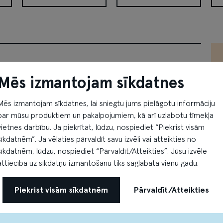
Izgatavošana)
Varvikas
Venipak pakomāts
VI
Mēs izmantojam sīkdatnes
Apollo Kino
Gan Bei
Mēs izmantojam sīkdatnes, lai sniegtu jums pielāgotu informāciju
a
Pirmdiena - Svētdiena
Pirmdiena - Svētdiena
par mūsu produktiem un pakalpojumiem, kā arī uzlabotu tīmekļa
10:00 - 23:00
10:00 - 22:00
vietnes darbību. Ja piekrītat, lūdzu, nospiediet “Piekrist visām
sīkdatnēm”. Ja vēlaties pārvaldīt savu izvēli vai atteikties no
sīkdatnēm, lūdzu, nospiediet “Pārvaldīt/Atteikties”. Jūsu izvēle
attiecībā uz sīkdatņu izmantošanu tiks saglabāta vienu gadu.
O’Learys
Čili pizza
Piekrist visām sīkdatnēm
Pārvaldīt/Atteikties
sporta bārs un
a
Pirmdiena - Svētdiena