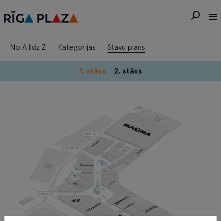
No A līdz Z
Kategorijas
Stāvu plāns
1. stāvs
2. stāvs