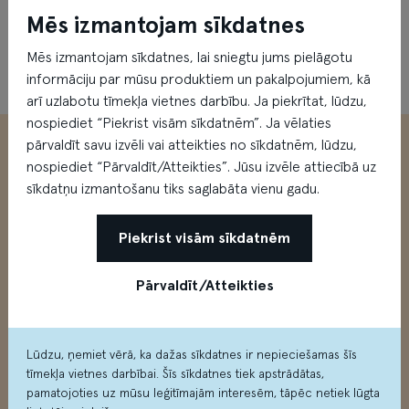
Mēs izmantojam sīkdatnes
Mēs izmantojam sīkdatnes, lai sniegtu jums pielāgotu
informāciju par mūsu produktiem un pakalpojumiem, kā
arī uzlabotu tīmekļa vietnes darbību. Ja piekrītat, lūdzu,
nospiediet “Piekrist visām sīkdatnēm”. Ja vēlaties
pārvaldīt savu izvēli vai atteikties no sīkdatnēm, lūdzu,
nospiediet “Pārvaldīt/Atteikties”. Jūsu izvēle attiecībā uz
sīkdatņu izmantošanu tiks saglabāta vienu gadu.
Piekrist visām sīkdatnēm
Pārvaldīt/Atteikties
Modes un izklaides centrs
Mūkusalas ielā 71, Rīgā
Lūdzu, ņemiet vērā, ka dažas sīkdatnes ir nepieciešamas šīs
tīmekļa vietnes darbībai. Šīs sīkdatnes tiek apstrādātas,
Kā nokļūt?
pamatojoties uz mūsu leģitīmajām interesēm, tāpēc netiek lūgta