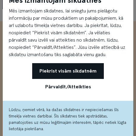
Mēs izmantojam sīkdatnes
Mēs izmantojam sīkdatnes, lai sniegtu jums pielāgotu
Weekend.lv
informāciju par mūsu produktiem un pakalpojumiem, kā
arī uzlabotu tīmekļa vietnes darbību. Ja piekrītat, lūdzu,
nospiediet “Piekrist visām sīkdatnēm”. Ja vēlaties
pārvaldīt savu izvēli vai atteikties no sīkdatnēm, lūdzu,
nospiediet “Pārvaldīt/Atteikties”. Jūsu izvēle attiecībā uz
sīkdatņu izmantošanu tiks saglabāta vienu gadu.
Piekrist visām sīkdatnēm
Modes un izklaides centrs
Pārvaldīt/Atteikties
Mūkusalas ielā 71, Rīgā
Lūdzu, ņemiet vērā, ka dažas sīkdatnes ir nepieciešamas šīs
Kā nokļūt?
tīmekļa vietnes darbībai. Šīs sīkdatnes tiek apstrādātas,
pamatojoties uz mūsu leģitīmajām interesēm, tāpēc netiek lūgta
lietotāja piekrišana.
Skatīt
Google Maps