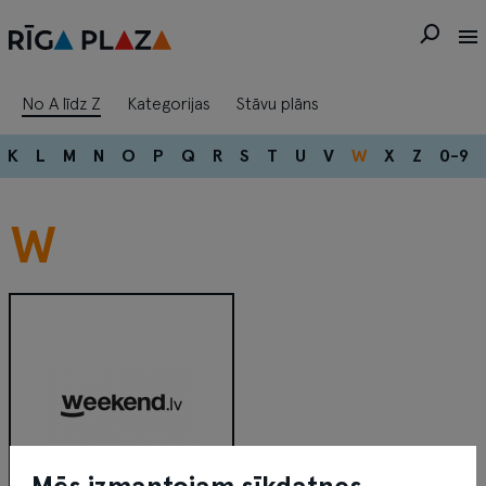
No A līdz Z
Kategorijas
Stāvu plāns
K
L
M
N
O
P
Q
R
S
T
U
V
W
X
Z
0-9
W