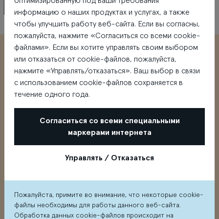
оптимизированную под ваши требования
информацию о наших продуктах и услугах, а также
Ignitis ON elektroauto uzlādes centrs
чтобы улучшить работу веб-сайта. Если вы согласны,
пожалуйста, нажмите «Согласиться со всеми cookie-
файлами». Если вы хотите управлять своим выбором
или отказаться от cookie-файлов, пожалуйста,
нажмите «Управлять/отказаться». Ваш выбор в связи
с использованием cookie-файлов сохраняется в
течение одного года.
Согласиться со всеми специальными
маркерами интернета
Центр моды и развлечений
Mūkusalas ielā 71, Rīgā
Управлять / Отказаться
Как добраться?
Пожалуйста, примите во внимание, что некоторые cookie-
файлы необходимы для работы данного веб-сайта.
Смотреть
Google Maps
Обработка данных cookie-файлов происходит на