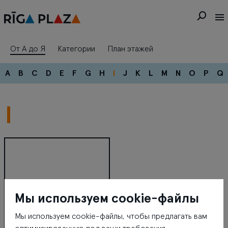
От А до Я
Категории
План этажей
A
B
C
D
E
F
G
H
I
J
K
L
M
N
O
P
Q
I
Мы используем cookie-файлы
Мы используем cookie-файлы, чтобы предлагать вам