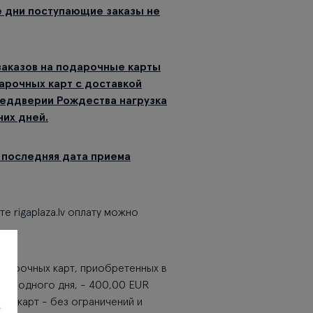
е дни поступающие заказы не
заказов на подарочные карты
дарочных карт с доставкой
преддверии Рождества нагрузка
чих дней.
, последняя дата приема
е rigaplaza.lv оплату можно
одарочных карт, приобретенных в
ение одного дня, - 400,00 EUR
ва карт - без ограничений и
х