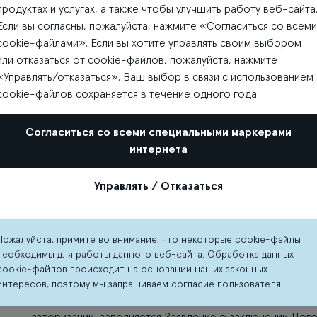
дополнительной идентификации, при необходимости тол
продуктах и услугах, а также чтобы улучшить работу веб-сайта
уже есть полных 15 лет и при доставке - в соответстви
Если вы согласны, пожалуйста, нажмите «Согласиться со всеми
доверенному представителю.
cookie-файлами». Если вы хотите управлять своим выбором
или отказаться от cookie-файлов, пожалуйста, нажмите
«Управлять/отказаться». Ваш выбор в связи с использованием
Для юридических лиц
При заказе Подарочной карты 
cookie-файлов сохраняется в течение одного года.
перечислением после получения счета или путем оплат
Согласиться со всеми специальными маркерами
Максимальная общая номинальная стоимость Подарочны
интернета
день в Информационном центре или при оформлении заказ
составляет EUR 400,00 (четыреста евро) включительно,
Управлять / Отказаться
При покупке Подарочных карт на общую сумму более 4
проверка личных данных и заполняется Заявление о з
Пожалуйста, примите во внимание, что некоторые cookie-файлы
карты, в котором указывается цель приобретения Подар
необходимы для работы данного веб-сайта. Обработка данных
cookie-файлов происходит на основании наших законных
При покупке Подарочных карт на общую сумму более 2
интересов, поэтому мы запрашиваем согласие пользователя.
количества Подарочных карт, осуществляется проверка