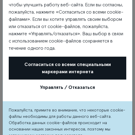
чтобы улучшить работу веб-сайта. Если вы согласны,
Количество
пожалуйста, нажмите «Согласиться со всеми cookie-
файлами». Если вы хотите управлять своим выбором
или отказаться от cookie-файлов, пожалуйста,
нажмите «Управлять/отказаться». Ваш выбор в связи
с использованием cookie-файлов сохраняется в
течение одного года.
Присоединить следующую
подарочную карту
Согласиться со всеми специальными
маркерами интернета
Купить
1 подарочную карту
Управлять / Отказаться
Пожалуйста, примите во внимание, что некоторые cookie-
Условия использования подарочной карты
файлы необходимы для работы данного веб-сайта.
Обработка данных cookie-файлов происходит на
основании наших законных интересов, поэтому мы