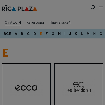
От А до Я
Категории
План этажей
ВСЕ
A
B
C
D
E
F
G
H
I
J
K
L
M
N
O
E