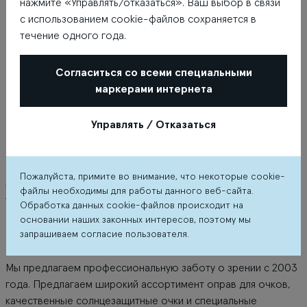
нажмите «Управлять/отказаться». Ваш выбор в связи
с использованием cookie-файлов сохраняется в
течение одного года.
Согласиться со всеми специальными
маркерами интернета
Управлять / Отказаться
О магазине
Салоны оптики METROPOLE Ты найдешь в почти 30
Пожалуйста, примите во внимание, что некоторые cookie-
крупнейших городах Латвии и Риге. Наш девиз – ВИДЕТЬ и
файлы необходимы для работы данного веб-сайта.
УВИДЕТЬ – это призыв смотреть на мир шире, не
Обработка данных cookie-файлов происходит на
ограничивая себя привычным и обыденным, быть
основании наших законных интересов, поэтому мы
запрашиваем согласие пользователя.
открытым новому опыту и невиданному.
Мы предлагаем профессиональную заботу о зрении с 2003
года. Предлагаем широкий ассортимент оправ для очков,
качественные солнцезащитные очки и специальные