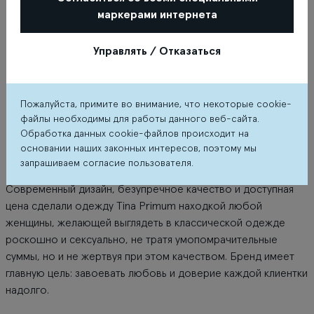
маркерами интернета
Управлять / Отказаться
Пожалуйста, примите во внимание, что некоторые cookie-
файлы необходимы для работы данного веб-сайта.
Обработка данных cookie-файлов происходит на
основании наших законных интересов, поэтому мы
О магазине
запрашиваем согласие пользователя.
Современный дизайн, безупречное качество и доступная
цена сделали одежду Tina Primum находкой любой
женщины, желающей выглядеть в классической одежде
роскошно и сексуально, не тратя умопомрачительные
суммы, но и не жертвуя при этом качеством. Бренд имеет
главную цель: завоевать любовь и доверие каждой клиентки
надолго.