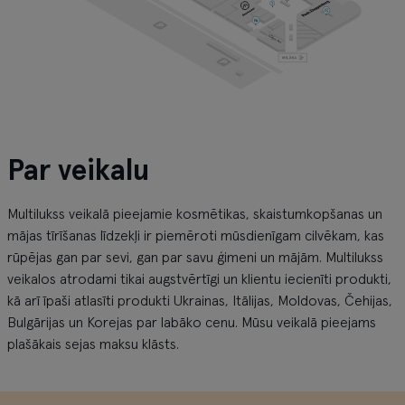
Par veikalu
Multilukss veikalā pieejamie kosmētikas, skaistumkopšanas un
mājas tīrīšanas līdzekļi ir piemēroti mūsdienīgam cilvēkam, kas
rūpējas gan par sevi, gan par savu ģimeni un mājām. Multilukss
veikalos atrodami tikai augstvērtīgi un klientu iecienīti produkti,
kā arī īpaši atlasīti produkti Ukrainas, Itālijas, Moldovas, Čehijas,
Bulgārijas un Korejas par labāko cenu. Mūsu veikalā pieejams
plašākais sejas maksu klāsts.