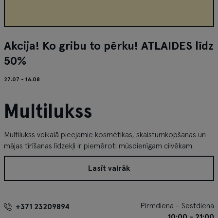
Akcija! Ko gribu to pērku! ATLAIDES līdz
50%
27.07 - 16.08
Multilukss
Multilukss veikalā pieejamie kosmētikas, skaistumkopšanas un
mājas tīrīšanas līdzekļi ir piemēroti mūsdienīgam cilvēkam.
Lasīt vairāk
Pirmdiena - Sestdiena
+371 23209894
10:00 - 21:00