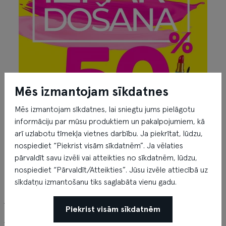
Mēs izmantojam sīkdatnes
Mēs izmantojam sīkdatnes, lai sniegtu jums pielāgotu
informāciju par mūsu produktiem un pakalpojumiem, kā
arī uzlabotu tīmekļa vietnes darbību. Ja piekrītat, lūdzu,
nospiediet “Piekrist visām sīkdatnēm”. Ja vēlaties
pārvaldīt savu izvēli vai atteikties no sīkdatnēm, lūdzu,
nospiediet “Pārvaldīt/Atteikties”. Jūsu izvēle attiecībā uz
sīkdatņu izmantošanu tiks saglabāta vienu gadu.
Akcija! Ko gribu to pērku!
Piekrist visām sīkdatnēm
ATLAIDES līdz 50%