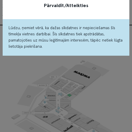
Pārvaldīt/Atteikties
27.07 - 16.08
Atlaides līdz -50%
Lūdzu, ņemiet vērā, ka dažas sīkdatnes ir nepieciešamas šīs
tīmekļa vietnes darbībai. Šīs sīkdatnes tiek apstrādātas,
Multilukss atrašanās vieta
pamatojoties uz mūsu leģitīmajām interesēm, tāpēc netiek lūgta
lietotāja piekrišana.