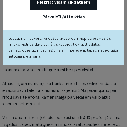
Piekrist visām sīkdatnēm
Pārvaldīt/Atteikties
Lūdzu, ņemiet vērā, ka dažas sīkdatnes ir nepieciešamas šīs
tīmekļa vietnes darbībai. Šīs sīkdatnes tiek apstrādātas,
pamatojoties uz mūsu leģitīmajām interesēm, tāpēc netiek lūgta
Par veikalu
lietotāja piekrišana.
Jaunums Latvijā – matu griezumi bez pieraksta!
Atnāc, izņem numuriņu kā bankā un iestājies online rindā. Ja
ievadīsi savu telefona numuru, saņemsi SMS paziņojumu par
rindu savā telefonā, kamēr staigā pa veikaliem vai blakus
salonam ietur maltīti.
Visi salona frizieri ir ļoti pieredzējuši un strādā profesijā vismaz
8 gadus, tāpēc matu griezumi ir īpaši kvalitatīvi, lieki netērējot