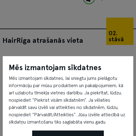
02.
stāvā
HairRiga atrašanās vieta
Mēs izmantojam sīkdatnes
Mēs izmantojam sīkdatnes, lai sniegtu jums pielāgotu
informāciju par mūsu produktiem un pakalpojumiem, kā
arī uzlabotu tīmekļa vietnes darbību. Ja piekrītat, lūdzu,
nospiediet “Piekrist visām sīkdatnēm”. Ja vēlaties
pārvaldīt savu izvēli vai atteikties no sīkdatnēm, lūdzu,
nospiediet “Pārvaldīt/Atteikties”. Jūsu izvēle attiecībā uz
sīkdatņu izmantošanu tiks saglabāta vienu gadu.