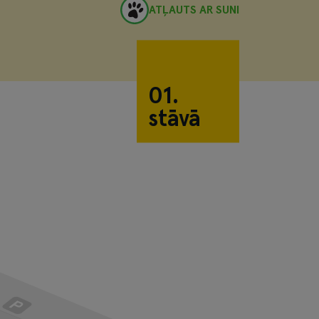
ATĻAUTS AR SUNI
01.
stāvā