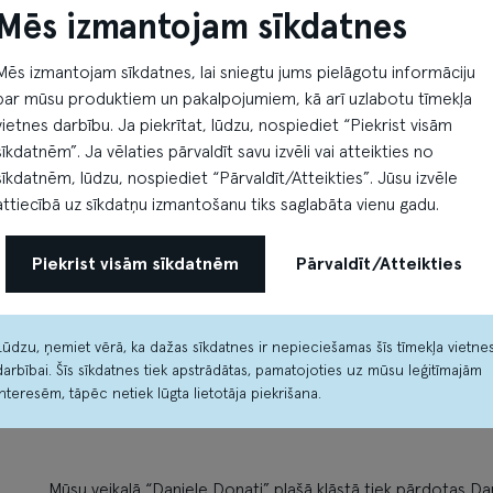
Mēs izmantojam sīkdatnes
Mēs izmantojam sīkdatnes, lai sniegtu jums pielāgotu informāciju
par mūsu produktiem un pakalpojumiem, kā arī uzlabotu tīmekļa
vietnes darbību. Ja piekrītat, lūdzu, nospiediet “Piekrist visām
sīkdatnēm”. Ja vēlaties pārvaldīt savu izvēli vai atteikties no
sīkdatnēm, lūdzu, nospiediet “Pārvaldīt/Atteikties”. Jūsu izvēle
attiecībā uz sīkdatņu izmantošanu tiks saglabāta vienu gadu.
Piekrist visām sīkdatnēm
Pārvaldīt/Atteikties
Lūdzu, ņemiet vērā, ka dažas sīkdatnes ir nepieciešamas šīs tīmekļa vietne
darbībai. Šīs sīkdatnes tiek apstrādātas, pamatojoties uz mūsu leģitīmajām
interesēm, tāpēc netiek lūgta lietotāja piekrišana.
Mūsu veikalā “Daniele Donati” plašā klāstā tiek pārdotas D