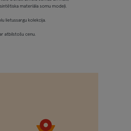
un sintētiska materiāla somu modeļi.
lu lietussargu kolekcija.
par atbilstošu cenu.