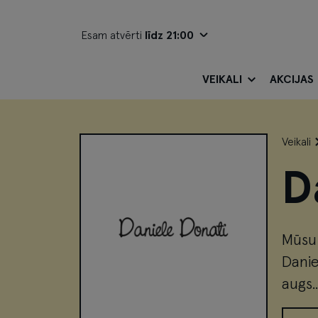
Esam atvērti
līdz 21:00
VEIKALI
AKCIJAS
Veikali
D
Mūsu 
Danie
augs..