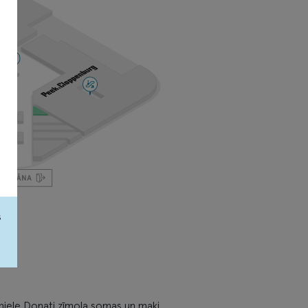
s
aniele Donati zīmola somas un maki,