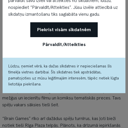
pārvaldīt savu izvēli vai atteikties no sīkdatnēm, lūdzu,
nospiediet “Pārvaldīt/Atteikties”. Jūsu izvēle attiecībā uz
sīkdatņu izmantošanu tiks saglabāta vienu gadu.
Piekrist visām sīkdatnēm
Pārvaldīt/Atteikties
Par veikalu
Lūdzu, ņemiet vērā, ka dažas sīkdatnes ir nepieciešamas šīs
“Brain Games” – labākais spēļu veikals Latvijā ar patiesi plašu
tīmekļa vietnes darbībai. Šīs sīkdatnes tiek apstrādātas,
preču piedāvajumu. Šeit atrodamas spēles bērniem, ģimenēm,
pamatojoties uz mūsu leģitīmajām interesēm, tāpēc netiek lūgta
draugu kompānijām, viesībām, kā arī dažādas āra spēles. Brain
lietotāja piekrišana.
Games piedāvā ne tikai galda spēles, bet arī puzles, prāta
mežģus un iecienītu filmu un komiksu tematiskās preces. Tavs
spēļu vakars sāksies tieši šeit.
“Brain Games” rīko arī dažādus spēļu turnīrus, kas ļoti bieži
notiek tieši Rīga Plaza telpās. Plānots, ka drīzumā iepirkšanās