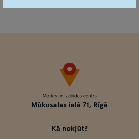
Tavus datus izmantosim saskaņā ar
Privātuma politiku
Modes un izklaides centrs
Mūkusalas ielā 71, Rīgā
Kā nokļūt?