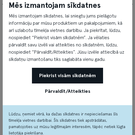
Mēs izmantojam sīkdatnes
Mēs izmantojam sīkdatnes, lai sniegtu jums pielāgotu
informāciju par mūsu produktiem un pakalpojumiem, kā
arī uzlabotu tīmekļa vietnes darbību. Ja piekrītat, lūdzu,
nospiediet “Piekrist visām sīkdatnēm”. Ja vēlaties
pārvaldīt savu izvēli vai atteikties no sīkdatnēm, lūdzu,
nospiediet “Pārvaldīt/Atteikties”. Jūsu izvēle attiecībā uz
Saņem jaunumus e-pastā
sīkdatņu izmantošanu tiks saglabāta vienu gadu.
Esi pirmais, kas uzzina par Rīga Plaza akcijām un jaunumiem
Piekrist visām sīkdatnēm
- piesakies!
Pārvaldīt/Atteikties
Tavs epasts
Lūdzu, ņemiet vērā, ka dažas sīkdatnes ir nepieciešamas šīs
tīmekļa vietnes darbībai. Šīs sīkdatnes tiek apstrādātas,
Pierakstīties
pamatojoties uz mūsu leģitīmajām interesēm, tāpēc netiek lūgta
lietotāja piekrišana.